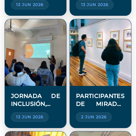
13 JUN 2026
13 JUN 2026
INAUGURA
NUEVO
ESPACIO DE
ESPACIO DE
BIENESTAR EN
BIENESTAR
CAMPUS SAN
PARA
FELIPE
FORTALECER
LA INCLUSIÓN Y
EL
ACOMPAÑAMIENT
UNIVERSITARIA
JORNADA DE
PARTICIPANTES
INCLUSIÓN,
DE MIRADAS
SALUDA
NEURODIVERGENT
13 JUN 2026
2 JUN 2026
MENTAL Y
REALIZARON
BIENESTAR
SALIDA
ESTUDIANTIL
CULTURAL A