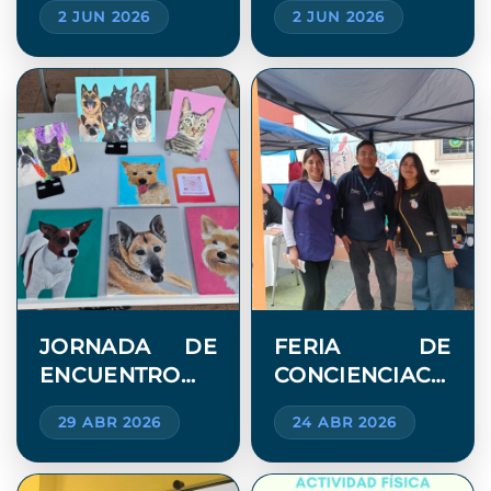
2 JUN 2026
2 JUN 2026
CREATIVIDAD Y
MIRADAS
COMUNICACIÓN
NEURODIVERGENT
JORNADA DE
FERIA DE
ENCUENTRO
CONCIENCIACIÓN
PARA EL DÍA
DEL AUTISMO
29 ABR 2026
24 ABR 2026
MUNDIAL DE
EN LICEO
LA
TÉCNICO
CONCIENCIACIÓN
BICENTENARIO