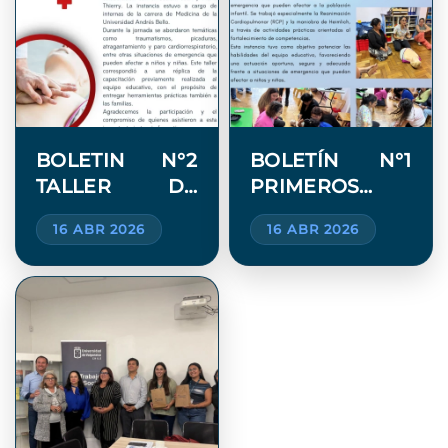
BOLETIN N°2
BOLETÍN N°1
TALLER DE
PRIMEROS
PRIMEROS
AUXILIOS
16 ABR 2026
16 ABR 2026
AUXILIOS
FAMILIAS