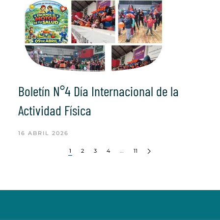
Boletín N°4 Día Internacional de la
Actividad Física
16 ABRIL 2026
1
2
3
4
…
11