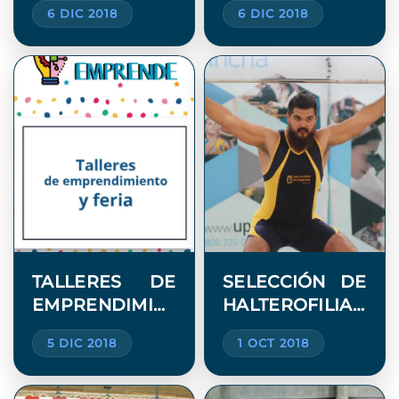
6 DIC 2018
6 DIC 2018
FERIA
EMPRENDIMIENTO
TALLERES DE
SELECCIÓN DE
EMPRENDIMIENTO
HALTEROFILIA
Y FERIA
UV SE LUCIÓ
5 DIC 2018
1 OCT 2018
EN EL
FENAUDE
ZONA COSTA