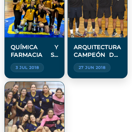
QUÍMICA Y
ARQUITECTURA
FARMACIA SE
CAMPEÓN DEL
CONSAGRO
INTER-ESCUELA
3 JUL 2018
27 JUN 2018
BICAMPEON EN
DE VOLEIBOL
EL
VARONES
INTERESCUELA
DE
BALONMANO
FEMENINO