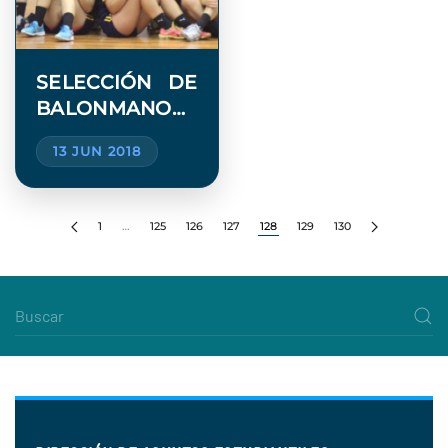
SELECCIÓN DE
BALONMANO
DAMAS UV
13 JUN 2018
AVANZÓ A LA
FINAL
1
…
125
126
127
128
129
130