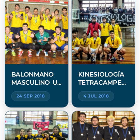
BALONMANO
KINESIOLOGÍA
MASCULINO UV
TETRACAMPEÓN
SE CONSAGRÓ
EN EL
24 SEP 2018
4 JUL 2018
HEPTACAMPEÓN
INTERESCUELA
DE
BALONMANO
MASCULINO