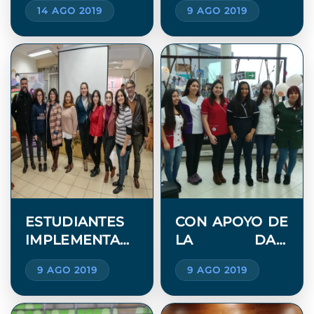
14 AGO 2019
9 AGO 2019
TECNOLOGÍA
DEL FONDO MI
MÉDICA
UV 2019
CONSIGUE
PLATA EN LOS
JUEGOS
PANAMERICANOS
DE LIMA 2019
ESTUDIANTES
CON APOYO DE
IMPLEMENTAN
LA DAE,
NOVEDOSO
ESTUDIANTES
9 AGO 2019
9 AGO 2019
PROGRAMA DE
IMPLEMENTAN
ESTIMULACIÓN
PROYECTO
COGNITIVA
PARA