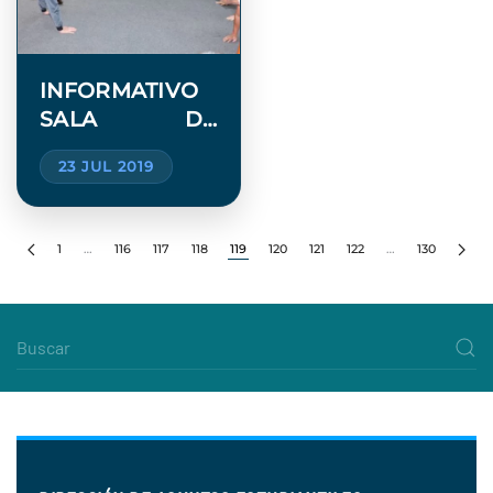
INFORMATIVO
SALA DE
MUSCULACIÓN
23 JUL 2019
1
…
116
117
118
119
120
121
122
…
130