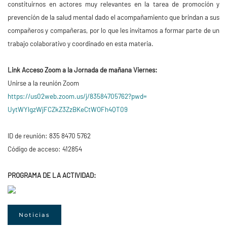
constituirnos en actores muy relevantes en la tarea de promoción y
prevención de la salud mental dado el acompañamiento que brindan a sus
compañeros y compañeras, por lo que les invitamos a formar parte de un
trabajo colaborativo y coordinado en esta materia.
Link Acceso Zoom a la Jornada de mañana Viernes:
Unirse a la reunión Zoom
https://us02web.zoom.us/j/
83584705762?pwd=
UytWYlgzWjFCZkZ3ZzBKeCtWOFh4QT
09
ID de reunión: 835 8470 5762
Código de acceso: 412854
PROGRAMA DE LA ACTIVIDAD:
Noticias