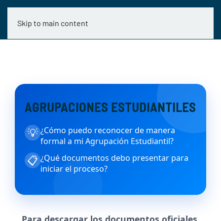
Skip to main content
AGRUPACIONES ESTUDIANTILES
¿Cómo puedo reconocer de manera
💡
formal a mi Agrupación Estudiantil?
¿Qué documentos debo presentar para
📋
iniciar el proceso?
Para descargar los documentos oficiales,